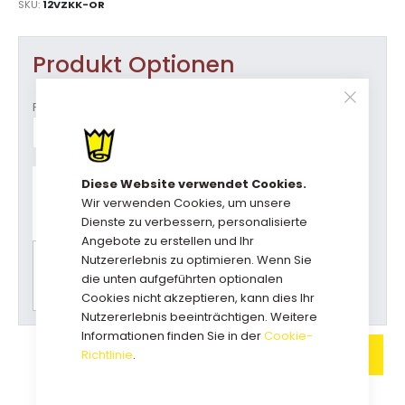
SKU
12VZKK-OR
Produkt Optionen
Formaat (b x h)
Haben Sie Fragen zu diesem
Diese Website verwendet Cookies.
Produkt?
Wir verwenden Cookies, um unsere
Rufen Sie uns an: +31(0)73-5229800
Dienste zu verbessern, personalisierte
kundendienst@geschenkboxdirekt.de
Angebote zu erstellen und Ihr
Nutzererlebnis zu optimieren. Wenn Sie
Bitte wählen Sie zuerst alle Optionen für einen
die unten aufgeführten optionalen
Preisvorschlag.
Cookies nicht akzeptieren, kann dies Ihr
Nutzererlebnis beeinträchtigen. Weitere
Informationen finden Sie in der
Cookie-
IN DEN WARENKORB
Richtlinie
.