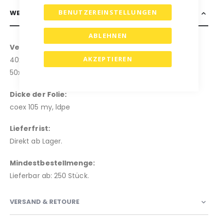
BENUTZEREINSTELLUNGEN
WEITERE INFORMATIONEN
ABLEHNEN
Verfügbare Größen:
AKZEPTIEREN
40x30+Klappe (bxh)
50x46+Klappe (bxh)
Dicke der Folie:
coex 105 my, ldpe
Lieferfrist:
Direkt ab Lager.
Mindestbestellmenge:
Lieferbar ab: 250 Stück.
VERSAND & RETOURE