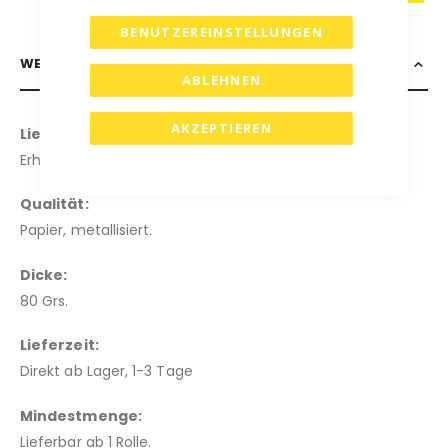
BENUTZEREINSTELLUNGEN
WEITERE INFORMATIONEN
ABLEHNEN
AKZEPTIEREN
Lieferbare Größen:
Erhältlich in den Größen: 30cm und 50cm.
Qualität:
Papier, metallisiert.
Dicke:
80 Grs.
Lieferzeit:
Direkt ab Lager, 1-3 Tage
Mindestmenge:
Lieferbar ab 1 Rolle.