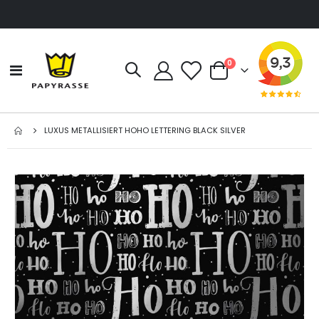
Artikel
0
Navigation
Cart
umschalten
LUXUS METALLISIERT HOHO LETTERING BLACK SILVER
Zum
Ende
der
Bildgalerie
springen