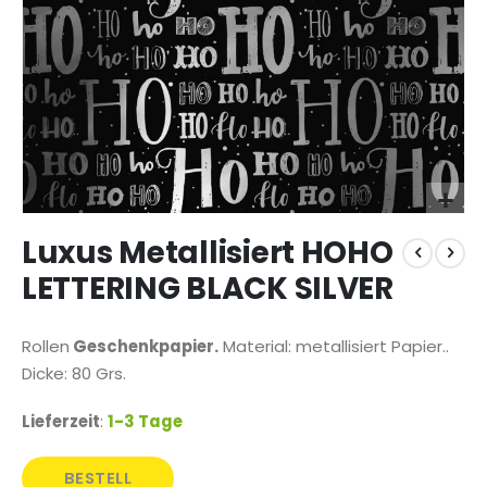
Zum
Luxus Metallisiert HOHO
Anfang
der
LETTERING BLACK SILVER
Bildgalerie
springen
Rollen
Geschenkpapier.
Material: metallisiert Papier..
Dicke: 80 Grs.
Lieferzeit
:
1-3 Tage
BESTELL