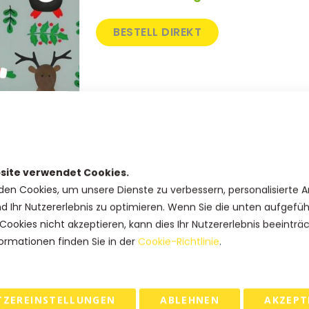
BESTELL DIREKT
SKU
12-KP090203
Produkt Optionen
site verwendet Cookies.
Breite
den Cookies, um unsere Dienste zu verbessern, personalisierte 
nd Ihr Nutzererlebnis zu optimieren. Wenn Sie die unten aufgefü
Cookies nicht akzeptieren, kann dies Ihr Nutzererlebnis beeinträ
Haben Sie Fragen zu diesem
ormationen finden Sie in der
Cookie-Richtlinie
.
Produkt?
Rufen Sie uns an: +31(0)73-5229800
kundendienst@geschenkboxdirekt.
de
TZEREINSTELLUNGEN
ABLEHNEN
AKZEPT