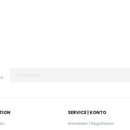
rt
TION
SERVICE | KONTO
en
Anmelden / Registrieren