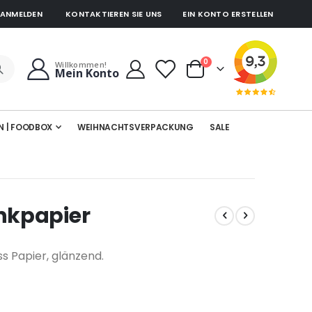
ANMELDEN
KONTAKTIEREN SIE UNS
EIN KONTO ERSTELLEN
Artikel
0
Willkommen!
Mein Konto
Cart
N | FOODBOX
WEIHNACHTSVERPACKUNG
SALE
nkpapier
s Papier, glänzend.