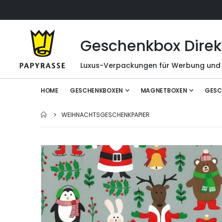
Geschenkbox Direk
Luxus-Verpackungen für Werbung und
HOME
GESCHENKBOXEN
MAGNETBOXEN
GESC
WEIHNACHTSGESCHENKPAPIER
Zum
Ende
der
Bildgalerie
springen