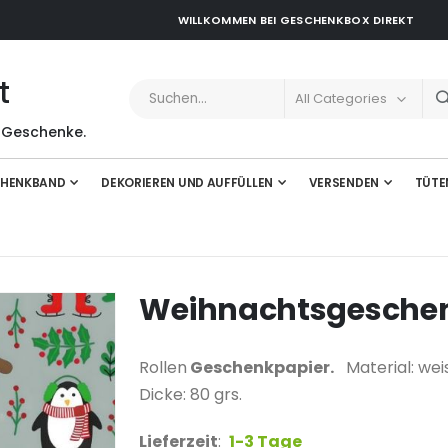
WILLKOMMEN BEI GESCHENKBOX DIREKT
t
 Geschenke.
HENKBAND
DEKORIEREN UND AUFFÜLLEN
VERSENDEN
TÜTE
Weihnachtsgesche
Rollen
Geschenkpapier.
Material: weis
Dicke: 80 grs.
Lieferzeit
:
1-3 Tage