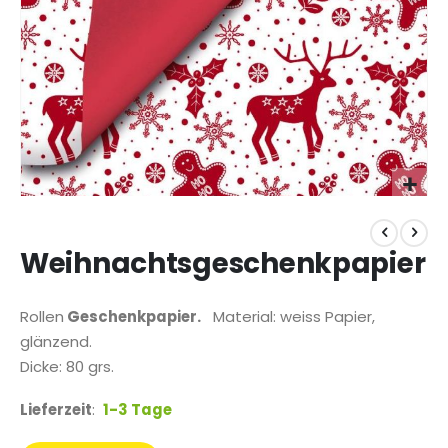
Zum
Anfang
der
Weihnachtsgeschenkpapier
Bildgalerie
springen
Rollen
Geschenkpapier.
Material: weiss Papier,
glänzend.
Dicke: 80 grs.
Lieferzeit
:
1-3 Tage