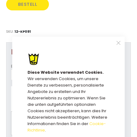
BESTELL
DIREKT
SKU
12-KP091
Produkt Optionen
Breite
Diese Website verwendet Cookies.
Wir verwenden Cookies, um unsere
Dienste zu verbessern, personalisierte
Haben Sie Fragen zu diesem
Angebote zu erstellen und Ihr
Produkt?
Nutzererlebnis zu optimieren. Wenn Sie
Rufen Sie uns an: +31(0)73-5229800
die unten aufgeführten optionalen
kundendienst@geschenkboxdirekt.de
Cookies nicht akzeptieren, kann dies Ihr
Nutzererlebnis beeinträchtigen. Weitere
Bitte wählen Sie zuerst alle Optionen für einen
Informationen finden Sie in der
Cookie-
Preisvorschlag.
Richtlinie
.