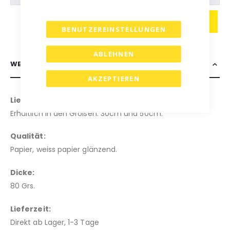
IN DEN WARENKORB
BENUTZEREINSTELLUNGEN
ABLEHNEN
WEITERE INFORMATIONEN
AKZEPTIEREN
Lieferbare Größen:
Erhältlich in den Größen: 30cm und 50cm.
Qualität:
Papier, weiss papier glänzend.
Dicke:
80 Grs.
Lieferzeit:
Direkt ab Lager, 1-3 Tage