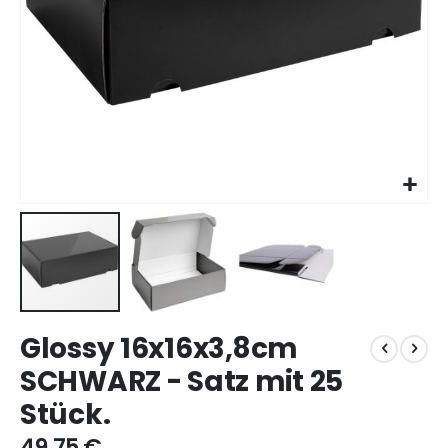
Zum
Glossy 16x16x3,8cm
Anfang
der
SCHWARZ - Satz mit 25
Bildgalerie
Stück.
springen
49,75 €