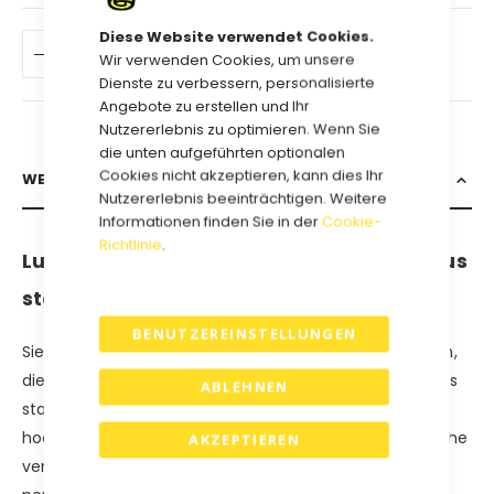
Diese Website verwendet Cookies.
IN DEN WARENKORB
Wir verwenden Cookies, um unsere
Dienste zu verbessern, personalisierte
Angebote zu erstellen und Ihr
Nutzererlebnis zu optimieren. Wenn Sie
die unten aufgeführten optionalen
Cookies nicht akzeptieren, kann dies Ihr
WEITERE INFORMATIONEN
Nutzererlebnis beeinträchtigen. Weitere
Informationen finden Sie in der
Cookie-
Richtlinie
.
Luxuriöse Hochglanz-Geschenkboxen aus
stabiler Wellpappe.
BENUTZEREINSTELLUNGEN
Sie suchen nach luxuriösen Hochglanz-Geschenkboxen,
die beeindrucken? Unsere stilvollen Geschenkboxen aus
ABLEHNEN
stabiler Wellpappe vereinen Langlebigkeit mit einem
hochwertigen Erscheinungsbild. Die Hochglanzoberfläche
AKZEPTIEREN
verleiht Ihren Geschenken eine luxuriöse Präsentation,