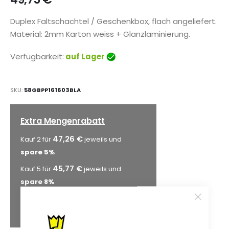
Duplex Faltschachtel / Geschenkbox, flach angeliefert.
Material: 2mm Karton weiss + Glanzlaminierung.
Verfügbarkeit:
auf Lager
SKU
58GBPP161603BLA
Extra Mengenrabatt
47,26 €
Kauf 2 für
jeweils und
spare
5
%
45,77 €
Kauf 5 für
jeweils und
spare
8
%
44,78 €
Kauf 10 für
jeweils und
spare
10
%