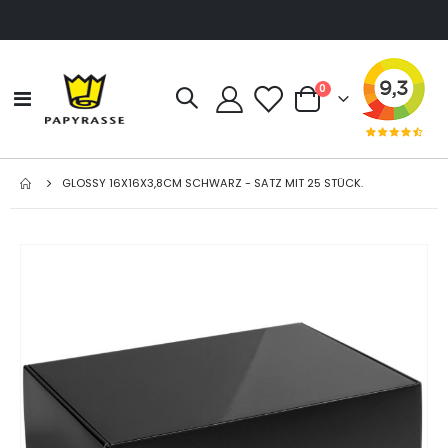
Artikel
0
Navigation
Cart
umschalten
GLOSSY 16X16X3,8CM SCHWARZ - SATZ MIT 25 STÜCK.
Zum
Ende
der
Bildgalerie
springen