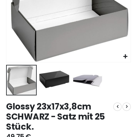
Zum
Glossy 23x17x3,8cm
Anfang
der
SCHWARZ - Satz mit 25
Bildgalerie
Stück.
springen
49,75 €