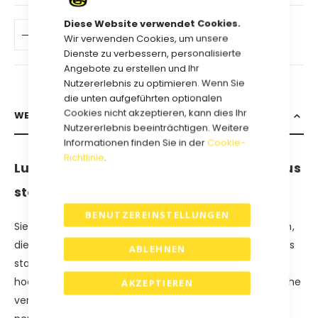
Diese Website verwendet Cookies.
IN DEN WARENKORB
Wir verwenden Cookies, um unsere
Dienste zu verbessern, personalisierte
Angebote zu erstellen und Ihr
Nutzererlebnis zu optimieren. Wenn Sie
die unten aufgeführten optionalen
Cookies nicht akzeptieren, kann dies Ihr
WEITERE INFORMATIONEN
Nutzererlebnis beeinträchtigen. Weitere
Informationen finden Sie in der
Cookie-
Richtlinie
.
Luxuriöse Hochglanz-Geschenkboxen aus
stabiler Wellpappe.
BENUTZEREINSTELLUNGEN
Sie suchen nach luxuriösen Hochglanz-Geschenkboxen,
die beeindrucken? Unsere stilvollen Geschenkboxen aus
ABLEHNEN
stabiler Wellpappe vereinen Langlebigkeit mit einem
hochwertigen Erscheinungsbild. Die Hochglanzoberfläche
AKZEPTIEREN
verleiht Ihren Geschenken eine luxuriöse Präsentation,