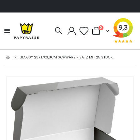
Artikel
0
Navigation
Cart
umschalten
GLOSSY 23X17X3,8CM SCHWARZ - SATZ MIT 25 STÜCK.
Zum
Ende
der
Bildgalerie
springen