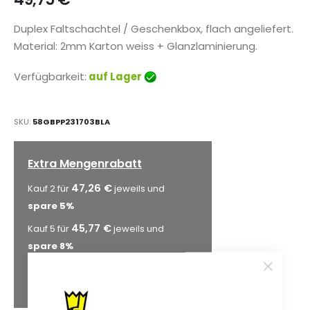
Duplex Faltschachtel / Geschenkbox, flach angeliefert.
Material: 2mm Karton weiss + Glanzlaminierung.
Verfügbarkeit:
auf Lager
SKU
58GBPP231703BLA
Extra Mengenrabatt
47,26 €
Kauf 2 für
jeweils und
spare
5
%
45,77 €
Kauf 5 für
jeweils und
spare
8
%
44,78 €
Kauf 10 für
jeweils und
spare
10
%