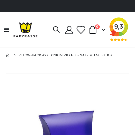
Artikel
0
Navigation
Cart
umschalten
PILLOW-PACK 42X8X28CM VIOLETT - SATZ MIT 50 STÜCK.
Zum
Ende
der
Bildgalerie
springen