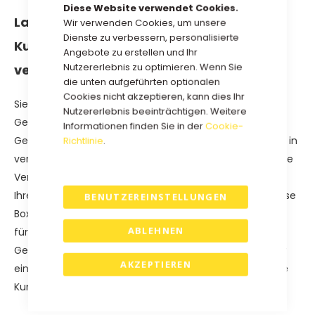
Diese Website verwendet Cookies.
Langlebige und erschwingliche
Wir verwenden Cookies, um unsere
Dienste zu verbessern, personalisierte
Kunststoff-Geschenkboxen in
Angebote zu erstellen und Ihr
Nutzererlebnis zu optimieren. Wenn Sie
verschiedenen Farben.
die unten aufgeführten optionalen
Cookies nicht akzeptieren, kann dies Ihr
Sie suchen eine stilvolle und erschwingliche
Nutzererlebnis beeinträchtigen. Weitere
Geschenkverpackung? Unsere Kunststoff-
Informationen finden Sie in der
Cookie-
Geschenkboxen sind nicht nur langlebig, sondern auch in
Richtlinie
.
verschiedenen Farben erhältlich, so dass Sie immer eine
Verpackung finden, die perfekt zu Ihrem Produkt oder
Ihrer Marke passt. Dank des robusten Materials sind diese
BENUTZEREINSTELLUNGEN
Boxen wiederverwendbar und bieten optimalen Schutz
ABLEHNEN
für Ihre Geschenke. Ob Sie eine festliche
Geschenkverpackung, eine luxuriöse Präsentation oder
AKZEPTIEREN
eine praktische Aufbewahrungsbox benötigen - unsere
Kunststoff-Geschenkboxen sind die ideale Wahl.