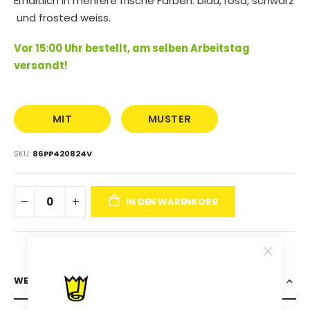
Erhältlich in mehrere frische Farben: blau, rosa, schwarz
und frosted weiss.
Vor 15:00 Uhr bestellt, am selben Arbeitstag
versandt!
MIT
MUSTER
AUFDRUCK
BESTELLEN
SKU
86PP420824V
IN DEN WARENKORB
WEITERE INFORMATIONEN