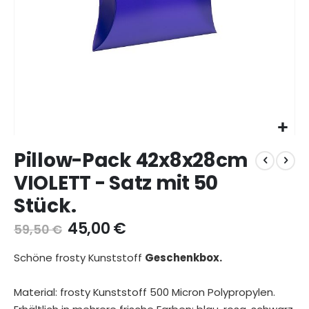
Zum
Pillow-Pack 42x8x28cm
Anfang
der
VIOLETT - Satz mit 50
Bildgalerie
Stück.
springen
45,00 €
59,50 €
Schöne frosty Kunststoff
Geschenkbox.
Material: frosty Kunststoff 500 Micron Polypropylen.