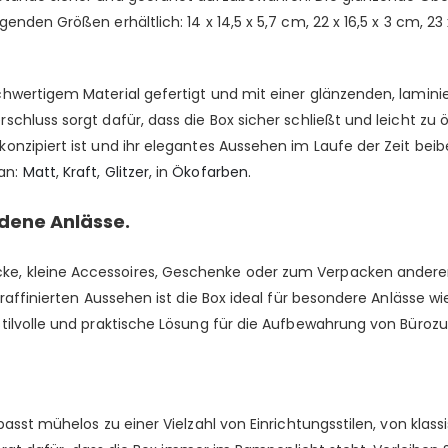
en Größen erhältlich: 14 x 14,5 x 5,7 cm, 22 x 16,5 x 3 cm, 23 x 2
hwertigem Material gefertigt und mit einer glänzenden, lamini
chluss sorgt dafür, dass die Box sicher schließt und leicht zu ö
nzipiert ist und ihr elegantes Aussehen im Laufe der Zeit beib
an:
Matt
,
Kraft
,
Glitzer
, in
Ökofarben.
dene Anlässe.
, kleine Accessoires, Geschenke oder zum Verpacken anderer 
m raffinierten Aussehen ist die Box ideal für besondere Anlässe
stilvolle und praktische Lösung für die Aufbewahrung von Büro
passt mühelos zu einer Vielzahl von Einrichtungsstilen, von kla