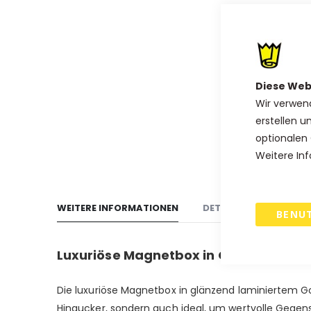
Anfang
der
Bildgalerie
springen
Diese Web
Wir verwen
erstellen u
optionalen 
Weitere Inf
WEITERE INFORMATIONEN
DETAILS
VERSAND
BENU
Luxuriöse Magnetbox in Gold, Silber, 
Die luxuriöse Magnetbox in glänzend laminiertem Gol
Hingucker, sondern auch ideal, um wertvolle Gegens