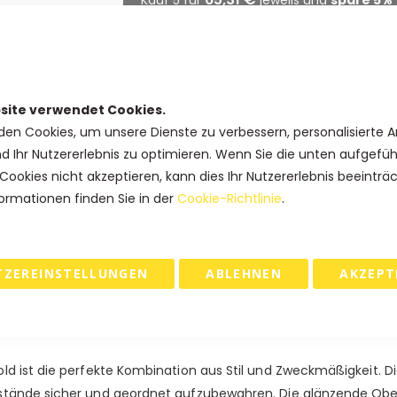
63,25 €
Kauf 10 für
jeweils und
spare
8
61,88 €
Kauf 15 für
jeweils und
spare
10
58,44 €
Kauf 25 für
jeweils und
spare
1
site verwendet Cookies.
den Cookies, um unsere Dienste zu verbessern, personalisierte 
nd Ihr Nutzererlebnis zu optimieren. Wenn Sie die unten aufgefü
IN DEN WARENKORB
Cookies nicht akzeptieren, kann dies Ihr Nutzererlebnis beeinträ
ormationen finden Sie in der
Cookie-Richtlinie
.
 & RETOURE
TZEREINSTELLUNGEN
ABLEHNEN
AKZEPT
Rot oder Schwarz - glänzend laminiert.
d ist die perfekte Kombination aus Stil und Zweckmäßigkeit. Dies
tände sicher und geordnet aufzubewahren. Die glänzende Oberfl