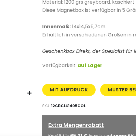
Material: 1200 grs greyboard, kaschiert 
Diese Magnetbox ist verfügbar in 5 Größe
Innenmaß:
14x14,5x5,7cm.
Erhältlich in verschiedenen Größen in ro
Geschenkbox Direkt, der Spezialist fü
Verfügbarkeit:
auf Lager
MIT AUFDRUCK
MUSTER BE
SKU
12GBG141405GOL
Extra Mengenrabatt
65,31 €
Kauf 5 für
jeweils und
spare
5
%