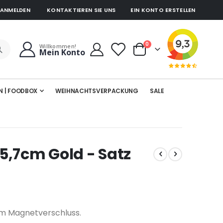
ANMELDEN
KONTAKTIEREN SIE UNS
EIN KONTO ERSTELLEN
Artikel
0
Willkommen!
Mein Konto
Cart
N | FOODBOX
WEIHNACHTSVERPACKUNG
SALE
5,7cm Gold - Satz
lem Magnetverschluss.