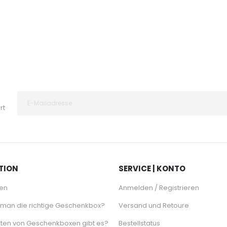
25,95 €
rt
TION
SERVICE | KONTO
en
Anmelden / Registrieren
 man die richtige Geschenkbox?
Versand und Retoure
ten von Geschenkboxen gibt es?
Bestellstatus