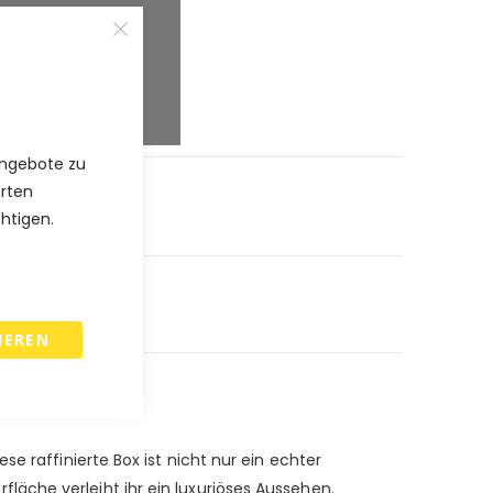
%
%
5
%
Angebote zu
hrten
chtigen.
IEREN
e raffinierte Box ist nicht nur ein echter
äche verleiht ihr ein luxuriöses Aussehen.