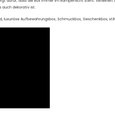
sorgt dafür, dass die Box immer im Rampenlicht steht. Verleihen 
 auch dekorativ ist.
ld, luxuriöse Aufbewahrungsbox, Schmuckbox, Geschenkbox, sti