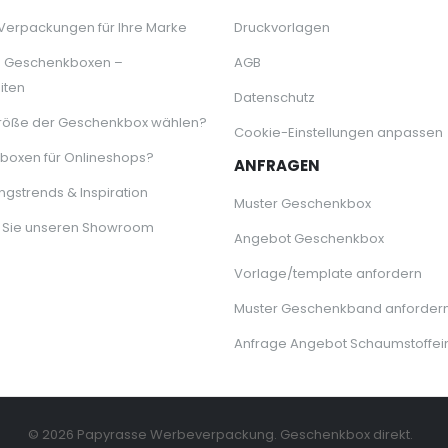
 Verpackungen für Ihre Marke
Druckvorlagen
e Geschenkboxen –
AGB
iten
Datenschutz
röße der Geschenkbox wählen?
Cookie-Einstellungen anpassen
oxen für Onlineshops?
ANFRAGEN
gstrends & Inspiration
Muster Geschenkbox
 Sie unseren Showroom
Angebot Geschenkbox
Vorlage/template anfordern
Muster Geschenkband anforder
Anfrage Angebot Schaumstoffei
© 2026 Papyrasse Werbeverpackung. Geschenkbox direkt.