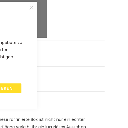
%
%
5
%
Angebote zu
hrten
chtigen.
IEREN
se raffinierte Box ist nicht nur ein echter
äche verleiht ihr ein luxuriöses Aussehen.