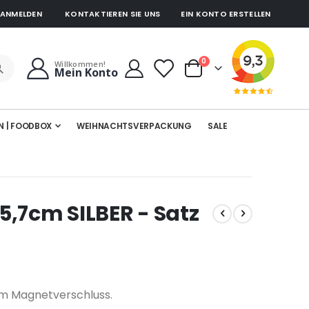
ANMELDEN
KONTAKTIEREN SIE UNS
EIN KONTO ERSTELLEN
Artikel
0
Willkommen!
Mein Konto
Cart
N | FOODBOX
WEIHNACHTSVERPACKUNG
SALE
,7cm SILBER - Satz
lem Magnetverschluss.