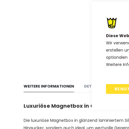
Anfang
der
Bildgalerie
springen
Diese Web
Wir verwen
erstellen u
optionalen 
Weitere Inf
WEITERE INFORMATIONEN
DETAILS
VERSAND
BENU
Luxuriöse Magnetbox in Gold, Silber, 
Die luxuriöse Magnetbox in glänzend laminiertem Silb
Hingucker, sondern auch ideal, um wertvolle Gegens