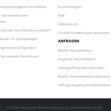
 Verpackungen für Ihre Marke
Druckvorlagen
e Geschenkboxen –
AGB
iten
Datenschutz
röße der Geschenkbox wählen?
Cookie-Einstellungen anpassen
oxen für Onlineshops?
ANFRAGEN
gstrends & Inspiration
Muster Geschenkbox
 Sie unseren Showroom
Angebot Geschenkbox
Vorlage/template anfordern
Muster Geschenkband anforder
Anfrage Angebot Schaumstoffei
© 2026 Papyrasse Werbeverpackung. Geschenkbox direkt.