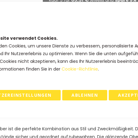
63,25 €
Kauf 10 für
jeweils und
spare
8
61,88 €
Kauf 15 für
jeweils und
spare
10
58,44 €
Kauf 25 für
jeweils und
spare
1
site verwendet Cookies.
den Cookies, um unsere Dienste zu verbessern, personalisierte 
nd Ihr Nutzererlebnis zu optimieren. Wenn Sie die unten aufgefü
IN DEN WARENKORB
Cookies nicht akzeptieren, kann dies Ihr Nutzererlebnis beeinträ
ormationen finden Sie in der
Cookie-Richtlinie
.
 & RETOURE
TZEREINSTELLUNGEN
ABLEHNEN
AKZEPT
Rot oder Schwarz - glänzend laminiert.
er ist die perfekte Kombination aus Stil und Zweckmäßigkeit. Die
tände sicher und geordnet aufzubewahren. Die glänzende Oberfl