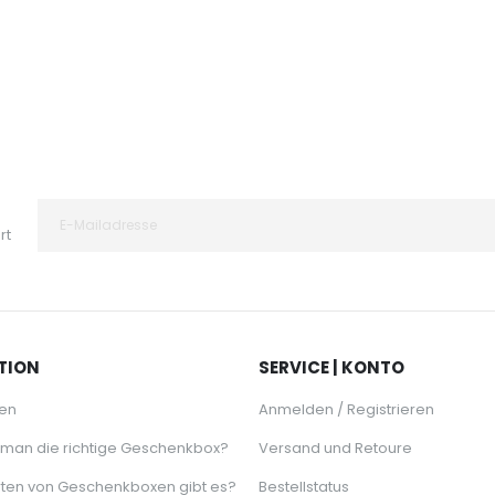
64,95 €
rt
TION
SERVICE | KONTO
en
Anmelden / Registrieren
 man die richtige Geschenkbox?
Versand und Retoure
ten von Geschenkboxen gibt es?
Bestellstatus