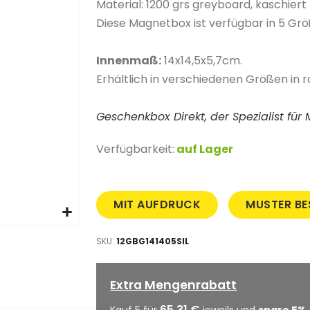
Material: 1200 grs greyboard, kaschiert 
Diese Magnetbox ist verfügbar in 5 Größe
Innenmaß:
14x14,5x5,7cm.
Erhältlich in verschiedenen Größen in ro
Geschenkbox Direkt, der Spezialist fü
Verfügbarkeit:
auf Lager
MIT AUFDRUCK
MUSTER BE
SKU
12GBG141405SIL
Extra Mengenrabatt
65,31 €
Kauf 5 für
jeweils und
spare
5
%