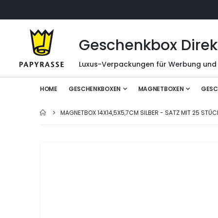
Geschenkbox Direk
Luxus-Verpackungen für Werbung und
HOME
GESCHENKBOXEN
MAGNETBOXEN
GESC
MAGNETBOX 14X14,5X5,7CM SILBER - SATZ MIT 25 STÜC
Zum
Ende
der
Bildgalerie
springen