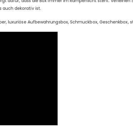
sorgt dafür, dass die Box immer im Rampenlicht steht. Verleihen 
 auch dekorativ ist.
ilber, luxuriöse Aufbewahrungsbox, Schmuckbox, Geschenkbox, s