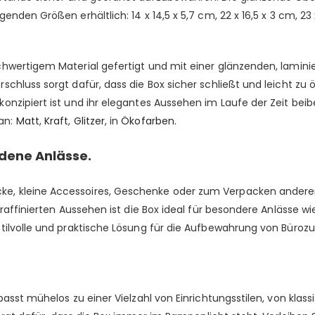
en Größen erhältlich: 14 x 14,5 x 5,7 cm, 22 x 16,5 x 3 cm, 23 x 2
hwertigem Material gefertigt und mit einer glänzenden, lamini
chluss sorgt dafür, dass die Box sicher schließt und leicht zu ö
nzipiert ist und ihr elegantes Aussehen im Laufe der Zeit beib
an:
Matt
,
Kraft
,
Glitzer
, in
Ökofarben.
dene Anlässe.
, kleine Accessoires, Geschenke oder zum Verpacken anderer 
m raffinierten Aussehen ist die Box ideal für besondere Anlässe
stilvolle und praktische Lösung für die Aufbewahrung von Büro
passt mühelos zu einer Vielzahl von Einrichtungsstilen, von kla