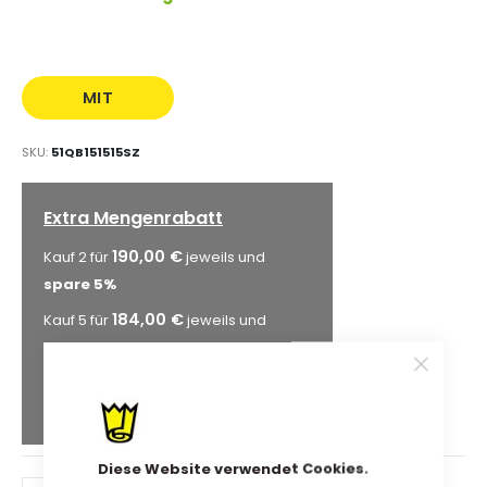
MIT
AUFDRUCK
SKU
51QB151515SZ
Extra Mengenrabatt
190,00 €
Kauf 2 für
jeweils und
spare
5
%
184,00 €
Kauf 5 für
jeweils und
spare
8
%
180,00 €
Kauf 10 für
jeweils und
spare
10
%
Diese Website verwendet Cookies.