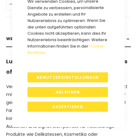
Wir verwenden Cookies, um unsere
IN DEN WARENKORB
Dienste zu verbessern, personalisierte
Angebote zu erstellen und Ihr
Nutzererlebnis zu optimieren. Wenn Sie
die unten aufgeführten optionalen
Cookies nicht akzeptieren, kann dies Ihr
WEITERE INFORMATIONEN
Nutzererlebnis beeinträchtigen. Weitere
Informationen finden Sie in der
Cookie-
Richtlinie
.
Luxus-Geschenkboxen Modell Würfel aus
offener Wellpappe
BENUTZEREINSTELLUNGEN
Verleihen Sie Ihren Geschenken einen eleganten Auftritt
ABLEHNEN
mit unserer Würfel Schachtel die aus strapazierfähiger
gerippter offener Wellpappe besteht und in mehr als 10
AKZEPTIEREN
Farben erhältlich ist. Dieser luxuriöse Geschenkkarton
kombiniert eine robuste Struktur mit einem stilvollen
Aussehen und eignet sich perfekt für hochwertige
Produkte wie Delikatessen, Kosmetika oder