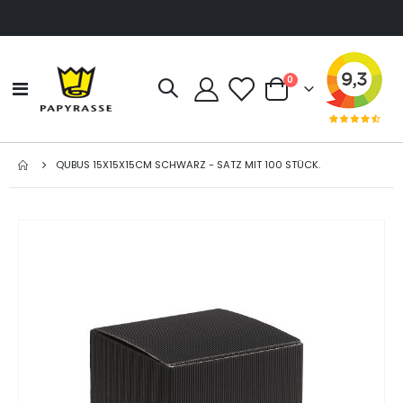
Artikel
0
Navigation
Cart
umschalten
QUBUS 15X15X15CM SCHWARZ - SATZ MIT 100 STÜCK.
Zum
Ende
der
Bildgalerie
springen