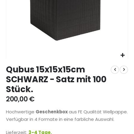
Zum
Qubus 15x15x15cm
Anfang
der
SCHWARZ - Satz mit 100
Bildgalerie
Stück.
springen
200,00 €
Hochwertige
Geschenkbox
aus FE Qualität Wellpappe.
Verfügbar in 4 Formate in eine farbliche Auswahl.
Lieferzeit:
3-4 Tage.